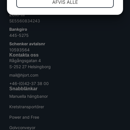
VAT-nr
AFVIS ALLE
SE556083424301
EORI-nr
MARKETING
STATISTIK
SE5560834243
Bankgiro
445-5275
Schenker avtalsnr
10593564
Kontakta oss
Rågångsgatan 4
S-252 27 Helsingborg
mail@hjort.com
+46-(0)42-37 38 00
Snabblänkar
Manuella hängbanor
Kretstransportörer
Power and Free
Golvconveyor