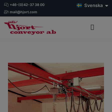
English
+46-(0)42-37 38 00
Svenska
Deutsch
mail@hjort.com