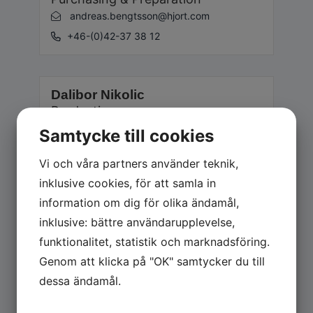
andreas.bengtsson@hjort.com
+46-(0)42-37 38 12
Dalibor Nikolic
Production
dalibor.nikolic@hjort.com
Samtycke till cookies
+46-(0)42-37 38 15
Vi och våra partners använder teknik,
inklusive cookies, för att samla in
information om dig för olika ändamål,
Ronny Stavervik
inklusive: bättre användarupplevelse,
Design
ronny.stavervik@hjort.com
funktionalitet, statistik och marknadsföring.
+46-(0)42-37 38 07
Genom att klicka på "OK" samtycker du till
dessa ändamål.